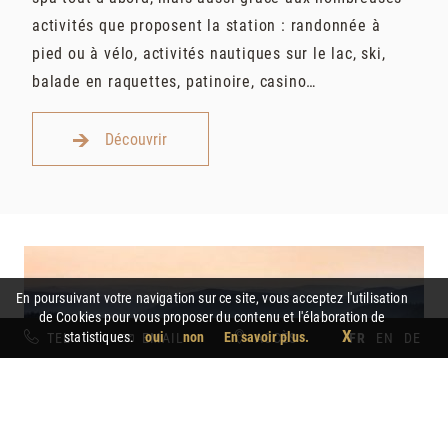
activités que proposent la station : randonnée à
pied ou à vélo, activités nautiques sur le lac, ski,
balade en raquettes, patinoire, casino…
Découvrir
En poursuivant votre navigation sur ce site, vous acceptez l'utilisation
de Cookies pour vous proposer du contenu et l'élaboration de
X
statistiques.
oui
non
En savoir plus.
TEL
EMAIL
ACCÈS
FR
EN
DE