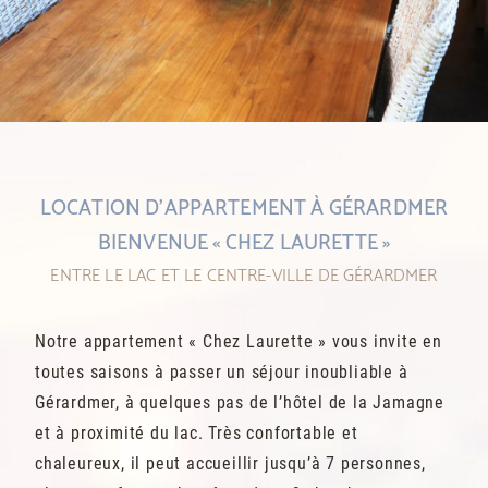
1
2
3
LOCATION D’APPARTEMENT À GÉRARDMER
4
5
BIENVENUE « CHEZ LAURETTE »
ENTRE LE LAC ET LE CENTRE-VILLE DE GÉRARDMER
Notre appartement « Chez Laurette » vous invite en
toutes saisons à passer un séjour inoubliable à
Gérardmer, à quelques pas de l’hôtel de la Jamagne
et à proximité du lac. Très confortable et
chaleureux, il peut accueillir jusqu’à 7 personnes,