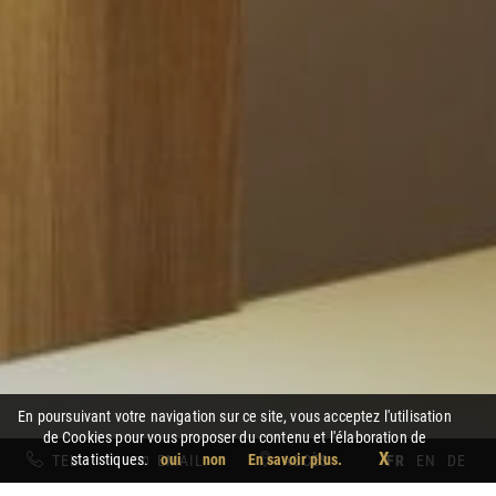
En poursuivant votre navigation sur ce site, vous acceptez l'utilisation
de Cookies pour vous proposer du contenu et l'élaboration de
X
statistiques.
oui
non
En savoir plus.
TEL
EMAIL
ACCÈS
FR
EN
DE