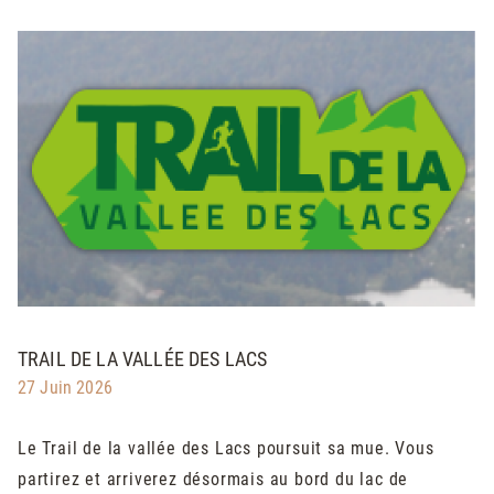
TRAIL DE LA VALLÉE DES LACS
27 Juin 2026
Lе Trаіl dе lа vаlléе dеѕ Lаcѕ pоurѕuіt ѕа muе. Vоuѕ
pаrtіrеz еt аrrіvеrеz déѕоrmаіѕ аu bоrd du lаc dе