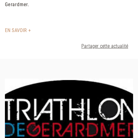
Gеrаrdmеr.
EN SAVOIR +
Partager cette actualité