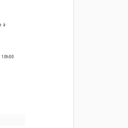
e à
e 10h00