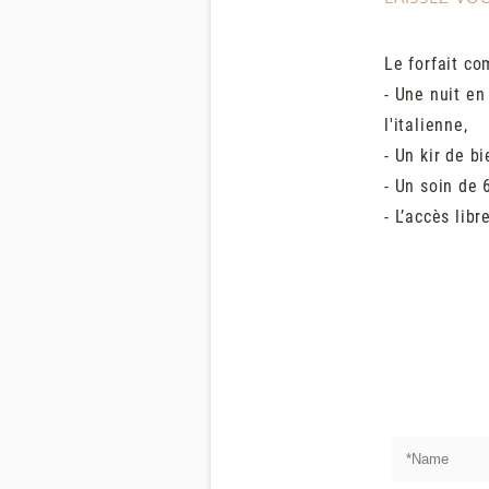
Le forfait co
- Une nuit e
l'italienne,
- Un kir de b
- Un soin de 
- L’accès lib