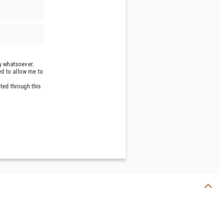
ty whatsoever.
ed to allow me to
cted through this