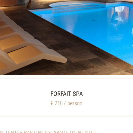
FORFAIT SPA
€ 210 / person
US TENTER PAR UNE ESCAPADE D’UNE NUIT