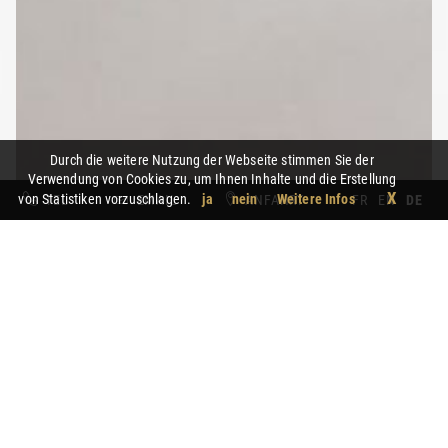
Durch die weitere Nutzung der Webseite stimmen Sie der
Verwendung von Cookies zu, um Ihnen Inhalte und die Erstellung
X
von Statistiken vorzuschlagen.
ja
nein
Weitere Infos
TEL
EMAIL
ANFAHRT
FR
EN
DE